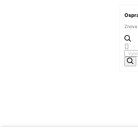
Ospra
Znova 
