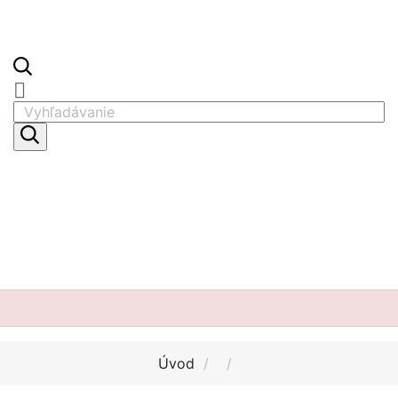

Úvod