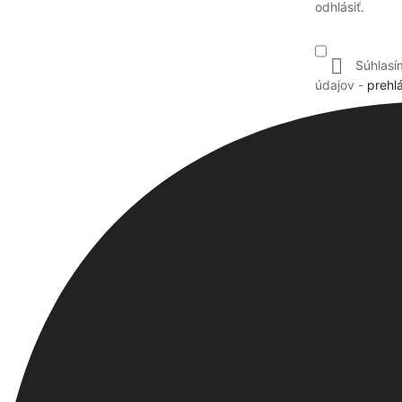
odhlásiť.

Súhlasí
údajov -
prehl