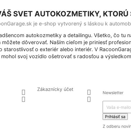
ÁŠ SVET AUTOKOZMETIKY, KTORÚ S
onGarage.sk je e-shop vytvorený s láskou k automob
nadšencom autokozmetiky a detailingu. Všetko, čo tu n
môžete dôverovať. Naším cieľom je priniesť profesion
o starostlivosť o exteriér alebo interiér. V RacoonGar
 mohol svoj vozidlo ošetrovať s radosťou a výsledkom, 
Zákaznícky účet


Newsletter


Prihlásiť sa
Z odberu novi