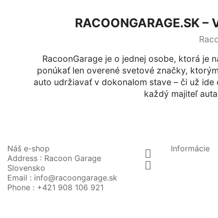
RACOONGARAGE.SK – V
Raco
RacoonGarage je o jednej osobe, ktorá je 
ponúkať len overené svetové značky, ktorým 
auto udržiavať v dokonalom stave – či už ide 
každý majiteľ auta
Náš e-shop
Informácie

Address : Racoon Garage

Slovensko
Email :
info@racoongarage.sk
Phone :
+421 908 106 921