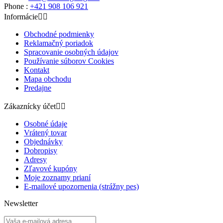
Phone :
+421 908 106 921
Informácie


Obchodné podmienky
Reklamačný poriadok
Spracovanie osobných údajov
Používanie súborov Cookies
Kontakt
Mapa obchodu
Predajne
Zákaznícky účet


Osobné údaje
Vrátený tovar
Objednávky
Dobropisy
Adresy
Zľavové kupóny
Moje zoznamy prianí
E-mailové upozornenia (strážny pes)
Newsletter