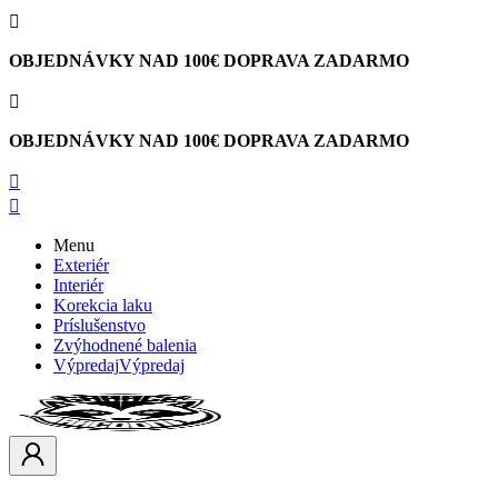

OBJEDNÁVKY NAD 100€ DOPRAVA ZADARMO

OBJEDNÁVKY NAD 100€ DOPRAVA ZADARMO


Menu
Exteriér
Interiér
Korekcia laku
Príslušenstvo
Zvýhodnené balenia
Výpredaj
Výpredaj