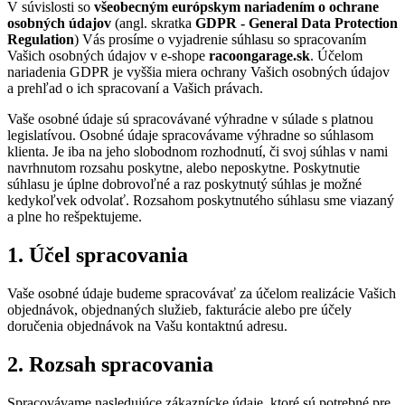
V súvislosti so
všeobecným európskym nariadením o ochrane
osobných údajov
(angl. skratka
GDPR - General Data Protection
Regulation
) Vás prosíme o vyjadrenie súhlasu so spracovaním
Vašich osobných údajov v e-shope
racoongarage.sk
. Účelom
nariadenia GDPR je vyššia miera ochrany Vašich osobných údajov
a prehľad o ich spracovaní a Vašich právach.
Vaše osobné údaje sú spracovávané výhradne v súlade s platnou
legislatívou. Osobné údaje spracovávame výhradne so súhlasom
klienta. Je iba na jeho slobodnom rozhodnutí, či svoj súhlas v nami
navrhnutom rozsahu poskytne, alebo neposkytne. Poskytnutie
súhlasu je úplne dobrovoľné a raz poskytnutý súhlas je možné
kedykoľvek odvolať. Rozsahom poskytnutého súhlasu sme viazaný
a plne ho rešpektujeme.
1. Účel spracovania
Vaše osobné údaje budeme spracovávať za účelom realizácie Vašich
objednávok, objednaných služieb, fakturácie alebo pre účely
doručenia objednávok na Vašu kontaktnú adresu.
2. Rozsah spracovania
Spracovávame nasledujúce zákaznícke údaje, ktoré sú potrebné pre