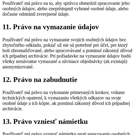
Používateľ má právo na to, aby správca obmedzil spracovanie jeho
osobných údajov, alebo zneprístupnil vybrané osobné údaje, alebo
dočasne odstránil zverejnené údaje.
11. Právo na vymazanie údajov
Používateľ má právo na vymazanie svojich osobných údajov bez
zbytočného odkladu, pokiaľ už nie sú potrebné pre účel, pre ktorý
boli zhromažďované, alebo spracovávané a pominul zákonný dôvod
ich prípadnej archivácie. Pri požiadavke na vymazanie údajov budú
všetky nenávratne vymazané a súvisiace objednávky (ak existujú)
anonymizované.
12. Právo na zabudnutie
Používateľ má právo na vykonanie primeraných krokov, vrátane
technických opatrení, k vymazaniu všetkých odkazov na svoje
osobné údaje a ich kópie, ak pominul zákonný dôvod ich prípadnej
archivácie.
13. Právo vzniesť námietku
Používateľ má právo vzniesť námietku proti spracovaniu osobných