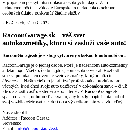
V prípade neposkytnutia súhlasu a osobných údajov Vám
nebudeme môcť na základe Európskeho nariadenia o ochrane
osobných údajov poskytnúť žiadne služby.
v Košiciach, 31. 03. 2022
RacoonGarage.sk – váš svet
autokozmetiky, ktorú si zaslúži vaše auto!
RacoonGarage.sk je e-shop vytvorený s láskou k automobilom.
RacoonGarage je o jednej osobe, ktorá je nadšencom autokozmetiky
a detailingu. Všetko, čo tu nájdete, som osobne vybral. Rozhodli
sme sa ponúkať len overené svetové značky, ktorým môžete
dôverovať. Naším cieľom je priniesť profesionálne produkty pre
všetkých, ktorí chcú svoje auto udržiavať v dokonalom stave – či už
ide o starostlivosť o exteriér alebo interiér. V RacoonGarage.sk
spájame vášeň, odbornosť a kvalitu, aby každý majiteľ auta mohol
svoj vozidlo ošetrovať s radosťou a výsledkom, ktorý je viditeľný.
Náš e-shop


Address : Racoon Garage
Slovensko
Email :
info@racoongarage.sk