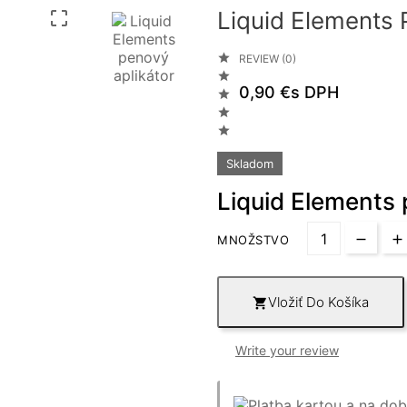
Liquid Elements 


REVIEW (0)

0,90 €
s DPH



Skladom
Liquid Elements 
MNOŽSTVO
Vložiť Do Košíka

Write your review