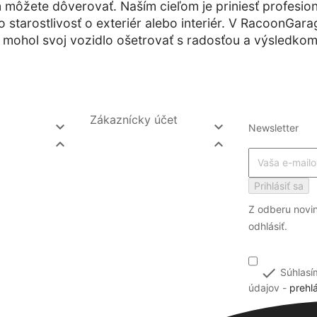
môžete dôverovať. Naším cieľom je priniesť profesion
o starostlivosť o exteriér alebo interiér. V RacoonGar
 mohol svoj vozidlo ošetrovať s radosťou a výsledkom, 
Zákaznícky účet


Newsletter


Prihlásiť sa
Z odberu novi
odhlásiť.

Súhlasí
údajov -
prehl