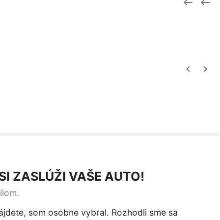




I ZASLÚŽI VAŠE AUTO!
ilom.
ájdete, som osobne vybral. Rozhodli sme sa