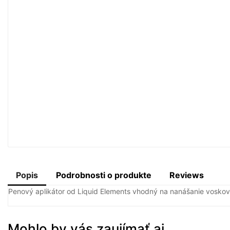
Popis
Podrobnosti o produkte
Reviews
Penový aplikátor od Liquid Elements vhodný na nanášanie voskov.
Mohlo by vás zaujímať aj