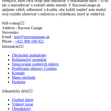
všetkých, ktorí chcú svoje auto udržiavať v dokonalom stave – či už
ide o starostlivosť o exteriér alebo interiér. V RacoonGarage.sk
spájame vášeň, odbornosť a kvalitu, aby každý majiteľ auta mohol
svoj vozidlo ošetrovať s radosťou a výsledkom, ktorý je viditeľný.
Náš e-shop


Address : Racoon Garage
Slovensko
Email :
info@racoongarage.sk
Phone :
+421 908 106 921
Informácie


Obchodné podmienky
Reklamačný poriadok
Spracovanie osobných údajov
Používanie súborov Cookies
Kontakt
Mapa obchodu
Predajne
Zákaznícky účet


Osobné údaje
Vrátený tovar
Objednávky