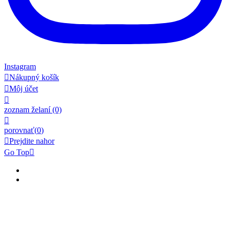
Instagram

Nákupný košík

Môj účet

zoznam želaní
(0)

porovnať(
0
)

Prejdite nahor
Go Top
