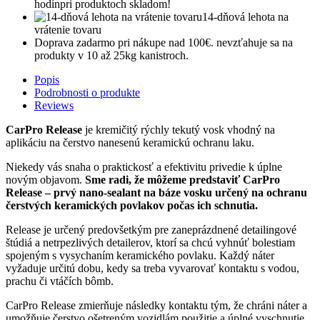
hodín
pri produktoch skladom!
14-dňová lehota na
vrátenie tovaru
Doprava zadarmo pri nákupe nad 100€.
nevzťahuje sa na
produkty v 10 až 25kg kanistroch.
Popis
Podrobnosti o produkte
Reviews
CarPro Release
je kremičitý rýchly tekutý vosk vhodný na
aplikáciu na čerstvo nanesenú keramickú ochranu laku.
Niekedy vás snaha o praktickosť a efektivitu privedie k úplne
novým objavom.
Sme radi, že môžeme predstaviť CarPro
Release – prvý nano-sealant na báze vosku určený na ochranu
čerstvých keramických povlakov počas ich schnutia.
Release je určený predovšetkým pre zaneprázdnené detailingové
štúdiá a netrpezlivých detailerov, ktorí sa chcú vyhnúť bolestiam
spojeným s vysychaním keramického povlaku. Každý náter
vyžaduje určitú dobu, kedy sa treba vyvarovať kontaktu s vodou,
prachu či vtáčích bômb.
CarPro Release zmierňuje následky kontaktu tým, že chráni náter a
umožňuje čerstvo ošetreným vozidlám použitie a úplné vyschnutie