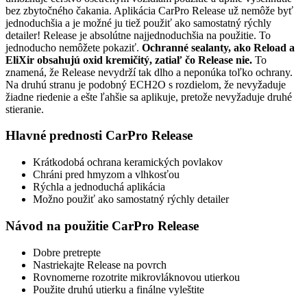
bez zbytočného čakania. Aplikácia CarPro Release už nemôže byť
jednoduchšia a je možné ju tiež použiť ako samostatný rýchly
detailer! Release je absolútne najjednoduchšia na použitie. To
jednoducho nemôžete pokaziť.
Ochranné sealanty, ako Reload a
EliXir obsahujú oxid kremičitý, zatiaľ čo Release nie.
To
znamená, že Release nevydrží tak dlho a neponúka toľko ochrany.
Na druhú stranu je podobný ECH2O s rozdielom, že nevyžaduje
žiadne riedenie a ešte ľahšie sa aplikuje, pretože nevyžaduje druhé
stieranie.
Hlavné prednosti CarPro Release
Krátkodobá ochrana keramických povlakov
Chráni pred hmyzom a vlhkosťou
Rýchla a jednoduchá aplikácia
Možno použiť ako samostatný rýchly detailer
Návod na použitie CarPro Release
Dobre pretrepte
Nastriekajte Release na povrch
Rovnomerne rozotrite mikrovláknovou utierkou
Použite druhú utierku a finálne vyleštite