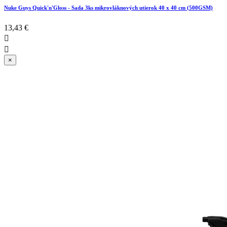
Nuke Guys Quick'n'Gloss - Sada 3ks mikrovláknových utierok 40 x 40 cm (500GSM)
13,43 €


×