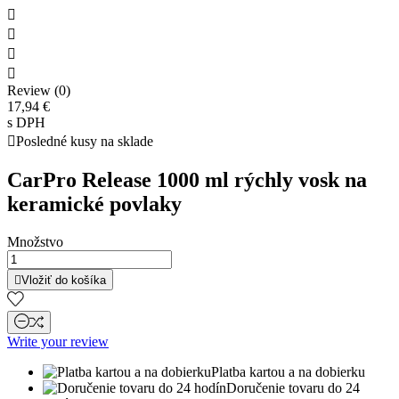




Review (0)
17,94 €
s DPH

Posledné kusy na sklade
CarPro Release 1000 ml rýchly vosk na
keramické povlaky
Množstvo

Vložiť do košíka
Write your review
Platba kartou a na dobierku
Doručenie tovaru do 24