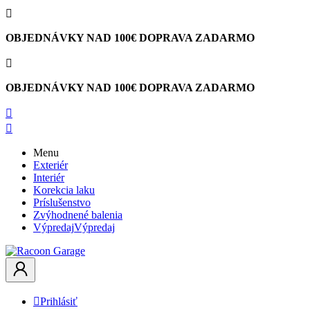

OBJEDNÁVKY NAD 100€ DOPRAVA ZADARMO

OBJEDNÁVKY NAD 100€ DOPRAVA ZADARMO


Menu
Exteriér
Interiér
Korekcia laku
Príslušenstvo
Zvýhodnené balenia
Výpredaj
Výpredaj

Prihlásiť