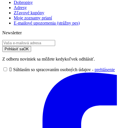
Dobropisy
Adresy
Zľavové kupóny
Moje zoznamy prianí
E-mailové upozornenia (strážny pes)
Newsletter
Prihlásiť sa
OK
Z odberu noviniek sa môžete kedykoľvek odhlásiť.

Súhlasím so spracovaním osobných údajov -
prehlásenie