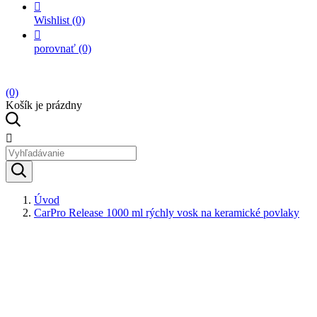

Wishlist
(0)

porovnať
(0)
(0)
Košík je prázdny

Úvod
CarPro Release 1000 ml rýchly vosk na keramické povlaky