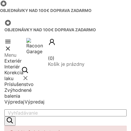

OBJEDNÁVKY NAD 100€ DOPRAVA ZADARMO

OBJEDNÁVKY NAD 100€ DOPRAVA ZADARMO


Menu
(0)
Exteriér
Košík je prázdny
Interiér
Korekcia

laku
Príslušenstvo
Zvýhodnené
balenia
Výpredaj
Výpredaj