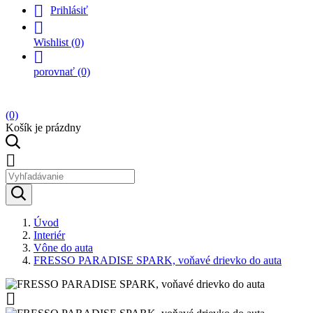

Prihlásiť

Wishlist
(0)

porovnať
(0)
(0)
Košík je prázdny

Úvod
Interiér
Vône do auta
FRESSO PARADISE SPARK, voňavé drievko do auta
