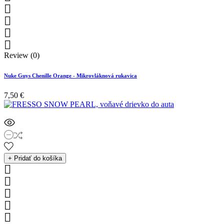




Review (0)
Nuke Guys Chenille Orange - Mikrovláknová rukavica
7,50 €
+ Pridať do košíka




