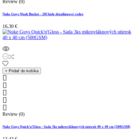
Review (0)
Nuke Guys Wash Bucket - 20l biele detailingové vedro
16,30 €
+ Pridať do košíka





Review (0)
Nuke Guys Quick'n'Gloss - Sada 3ks mikrovláknových utierok 40 x 40 cm (500GSM)
13,43 €