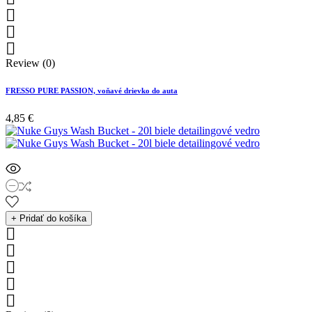



Review (0)
FRESSO PURE PASSION, voňavé drievko do auta
4,85 €
+ Pridať do košíka




