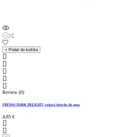
+ Pridať do košíka





Review (0)
FRESSO DARK DELIGHT, voňavé drievko do auta
4,85 €

