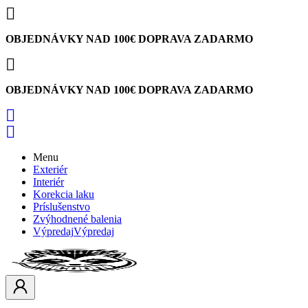

OBJEDNÁVKY NAD 100€ DOPRAVA ZADARMO

OBJEDNÁVKY NAD 100€ DOPRAVA ZADARMO


Menu
Exteriér
Interiér
Korekcia laku
Príslušenstvo
Zvýhodnené balenia
Výpredaj
Výpredaj