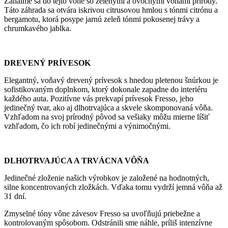
Zahalme sa do tejto vône so zelenými a ovocnými vôňami prírody.
Táto záhrada sa otvára iskrivou citrusovou hmlou s tónmi citrónu a
bergamotu, ktorá posype jarnú zeleň tónmi pokosenej trávy a
chrumkavého jablka.
DREVENÝ PRÍVESOK
Elegantný, voňavý drevený prívesok s hnedou pletenou šnúrkou je
sofistikovaným doplnkom, ktorý dokonale zapadne do interiéru
každého auta. Pozitívne vás prekvapí prívesok Fresso, jeho
jedinečný tvar, ako aj dlhotrvajúca a skvele skomponovaná vôňa.
Vzhľadom na svoj prírodný pôvod sa vešiaky môžu mierne líšiť
vzhľadom, čo ich robí jedinečnými a výnimočnými.
DLHOTRVAJÚCA A TRVÁCNA VÔŇA
Jedinečné zloženie našich výrobkov je založené na hodnotných,
silne koncentrovaných zložkách. Vďaka tomu vydrží jemná vôňa až
31 dní.
Zmyselné tóny vône závesov Fresso sa uvoľňujú priebežne a
kontrolovaným spôsobom. Odstránili sme náhle, príliš intenzívne