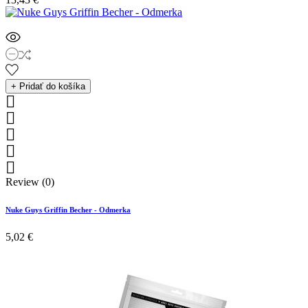
+ Pridať do košíka





Review (0)
Nuke Guys Griffin Becher - Odmerka
5,02 €