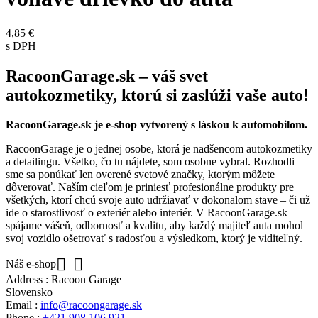
4,85 €
s DPH
RacoonGarage.sk – váš svet
autokozmetiky, ktorú si zaslúži vaše auto!
RacoonGarage.sk je e-shop vytvorený s láskou k automobilom.
RacoonGarage je o jednej osobe, ktorá je nadšencom autokozmetiky
a detailingu. Všetko, čo tu nájdete, som osobne vybral. Rozhodli
sme sa ponúkať len overené svetové značky, ktorým môžete
dôverovať. Naším cieľom je priniesť profesionálne produkty pre
všetkých, ktorí chcú svoje auto udržiavať v dokonalom stave – či už
ide o starostlivosť o exteriér alebo interiér. V RacoonGarage.sk
spájame vášeň, odbornosť a kvalitu, aby každý majiteľ auta mohol
svoj vozidlo ošetrovať s radosťou a výsledkom, ktorý je viditeľný.


Náš e-shop
Address : Racoon Garage
Slovensko
Email :
info@racoongarage.sk
Phone :
+421 908 106 921