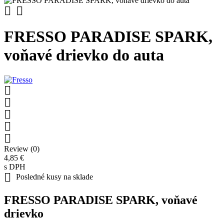


FRESSO PARADISE SPARK,
voňavé drievko do auta





Review (0)
4,85 €
s DPH

Posledné kusy na sklade
FRESSO PARADISE SPARK, voňavé
drievko