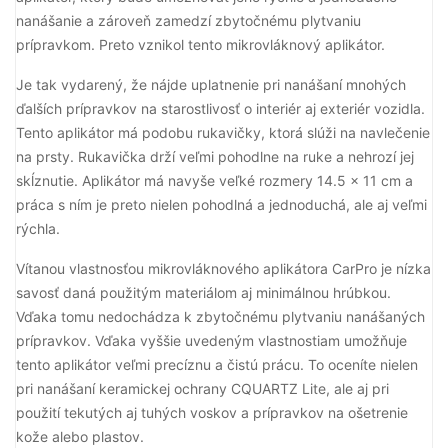
nanášanie a zároveň zamedzí zbytočnému plytvaniu
prípravkom. Preto vznikol tento mikrovláknový aplikátor.
Je tak vydarený, že nájde uplatnenie pri nanášaní mnohých
ďalších prípravkov na starostlivosť o interiér aj exteriér vozidla.
Tento aplikátor má podobu rukavičky, ktorá slúži na navlečenie
na prsty. Rukavička drží veľmi pohodlne na ruke a nehrozí jej
skĺznutie. Aplikátor má navyše veľké rozmery 14.5 x 11 cm a
práca s ním je preto nielen pohodlná a jednoduchá, ale aj veľmi
rýchla.
Vítanou vlastnosťou mikrovláknového aplikátora CarPro je nízka
savosť daná použitým materiálom aj minimálnou hrúbkou.
Vďaka tomu nedochádza k zbytočnému plytvaniu nanášaných
prípravkov. Vďaka vyššie uvedeným vlastnostiam umožňuje
tento aplikátor veľmi precíznu a čistú prácu. To oceníte nielen
pri nanášaní keramickej ochrany CQUARTZ Lite, ale aj pri
použití tekutých aj tuhých voskov a prípravkov na ošetrenie
kože alebo plastov.