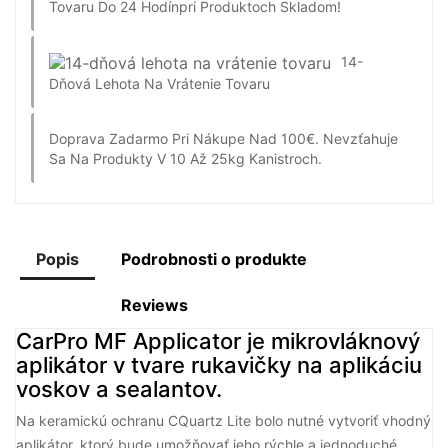
Tovaru Do 24 Hodín
Pri Produktoch Skladom!
14-
Dňová Lehota Na Vrátenie Tovaru
Doprava Zadarmo Pri Nákupe Nad 100€.
Nevzťahuje
Sa Na Produkty V 10 Až 25kg Kanistroch.
Popis
Podrobnosti o produkte
Reviews
CarPro MF Applicator je mikrovláknový
aplikátor v tvare rukavičky na aplikáciu
voskov a sealantov.
Na keramickú ochranu CQuartz Lite bolo nutné vytvoriť vhodný
aplikátor, ktorý bude umožňovať jeho rýchle a jednoduché