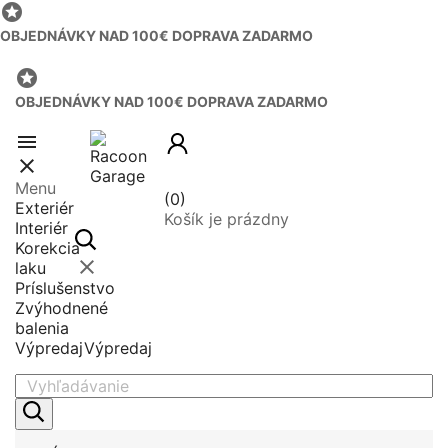

OBJEDNÁVKY NAD 100€ DOPRAVA ZADARMO

OBJEDNÁVKY NAD 100€ DOPRAVA ZADARMO


Menu
(0)
Exteriér
Košík je prázdny
Interiér
Korekcia

laku
Príslušenstvo
Zvýhodnené
balenia
Výpredaj
Výpredaj