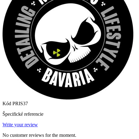
Kód
PRIS37
Špecifické referencie
Write your review
No customer reviews for the moment.