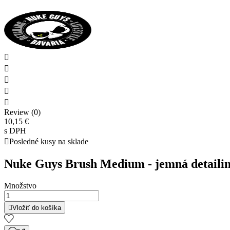





Review (0)
10,15 €
s DPH

Posledné kusy na sklade
Nuke Guys Brush Medium - jemná detailing
Množstvo

Vložiť do košíka