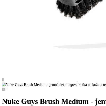



Nuke Guys Brush Medium - jemná