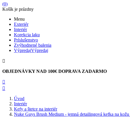
(0)
Košík je prázdny
Menu
Exteriér
Interiér
Korekcia laku
Príslušenstvo
Zvýhodnené balenia
Výpredaj
Výpredaj

OBJEDNÁVKY NAD 100€ DOPRAVA ZADARMO


Úvod
Interiér
Kefy a štetce na interiér
Nuke Guys Brush Medium - jemná detailingová kefka na kožu a