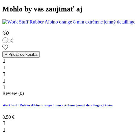
Mohlo by vás zaujímať aj
+ Pridať do košíka





Review (0)
Work Stuff Rubber Albino orange 8 mm extrémne jemný detailingový štetec
8,50 €

