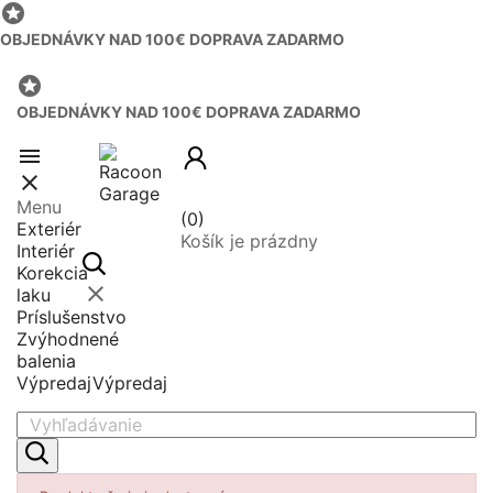

OBJEDNÁVKY NAD 100€ DOPRAVA ZADARMO

OBJEDNÁVKY NAD 100€ DOPRAVA ZADARMO


Menu
(0)
Exteriér
Košík je prázdny
Interiér
Korekcia

laku
Príslušenstvo
Zvýhodnené
balenia
Výpredaj
Výpredaj