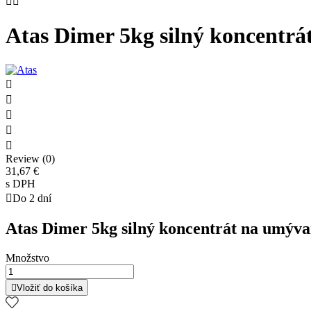


Atas Dimer 5kg silný koncentrá





Review (0)
31,67 €
s DPH

Do 2 dní
Atas Dimer 5kg silný koncentrát na umýva
Množstvo

Vložiť do košíka