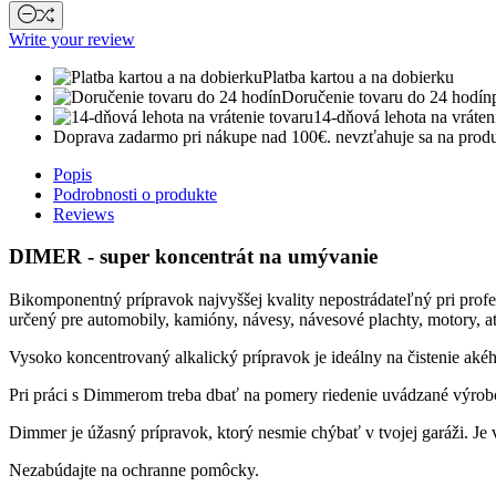
Write your review
Platba kartou a na dobierku
Doručenie tovaru do 24 hodín
14-dňová lehota na vráten
Doprava zadarmo pri nákupe nad 100€.
nevzťahuje sa na produ
Popis
Podrobnosti o produkte
Reviews
DIMER - super koncentrát na umývanie
Bikomponentný prípravok najvyššej kvality nepostrádateľný pri profe
určený pre automobily, kamióny, návesy, návesové plachty, motory, atď
Vysoko koncentrovaný alkalický prípravok je ideálny na čistenie akéh
Pri práci s Dimmerom treba dbať na pomery riedenie uvádzané výrobc
Dimmer je úžasný prípravok, ktorý nesmie chýbať v tvojej garáži. Je v
Nezabúdajte na ochranne pomôcky.