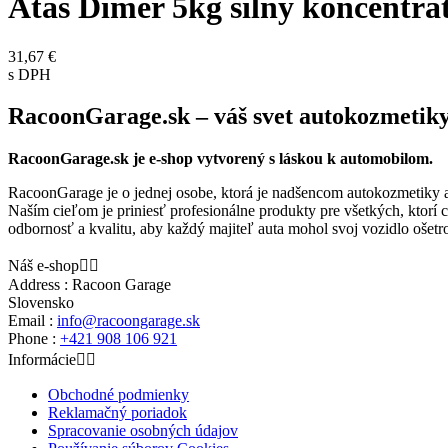
Atas Dimer 5kg silný koncentrá
31,67 €
s DPH
RacoonGarage.sk – váš svet autokozmetiky, 
RacoonGarage.sk je e-shop vytvorený s láskou k automobilom.
RacoonGarage je o jednej osobe, ktorá je nadšencom autokozmetiky a
Naším cieľom je priniesť profesionálne produkty pre všetkých, ktorí c
odbornosť a kvalitu, aby každý majiteľ auta mohol svoj vozidlo ošetr
Náš e-shop


Address : Racoon Garage
Slovensko
Email :
info@racoongarage.sk
Phone :
+421 908 106 921
Informácie


Obchodné podmienky
Reklamačný poriadok
Spracovanie osobných údajov