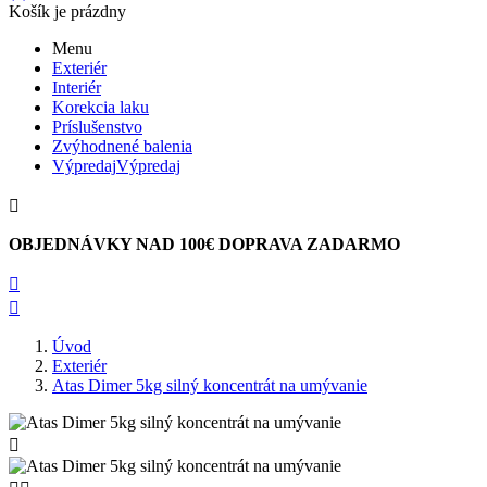
Košík je prázdny
Menu
Exteriér
Interiér
Korekcia laku
Príslušenstvo
Zvýhodnené balenia
Výpredaj
Výpredaj

OBJEDNÁVKY NAD 100€ DOPRAVA ZADARMO


Úvod
Exteriér
Atas Dimer 5kg silný koncentrát na umývanie
