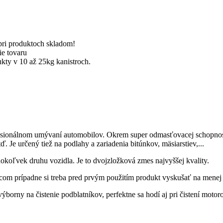
pri produktoch skladom!
ie tovaru
kty v 10 až 25kg kanistroch.
sionálnom umývaní automobilov. Okrem super odmasťovacej schopnosti o
. Je určený tiež na podlahy a zariadenia bitúnkov, mäsiarstiev,...
okoľvek druhu vozidla. Je to dvojzložková zmes najvyššej kvality.
om prípadne si treba pred prvým použitím produkt vyskušať na menej 
ýborny na čistenie podblatníkov, perfektne sa hodí aj pri čistení motor