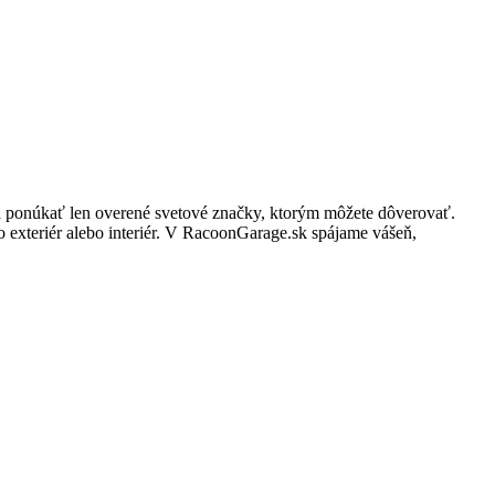
sa ponúkať len overené svetové značky, ktorým môžete dôverovať.
 o exteriér alebo interiér. V RacoonGarage.sk spájame vášeň,