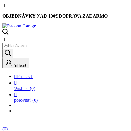

OBJEDNÁVKY NAD 100€ DOPRAVA ZADARMO

Prihlásiť

Prihlásiť

Wishlist
(0)

porovnať
(0)
(0)