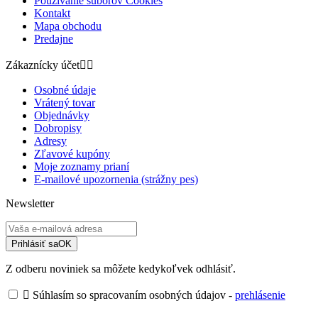
Používanie súborov Cookies
Kontakt
Mapa obchodu
Predajne
Zákaznícky účet


Osobné údaje
Vrátený tovar
Objednávky
Dobropisy
Adresy
Zľavové kupóny
Moje zoznamy prianí
E-mailové upozornenia (strážny pes)
Newsletter
Prihlásiť sa
OK
Z odberu noviniek sa môžete kedykoľvek odhlásiť.

Súhlasím so spracovaním osobných údajov -
prehlásenie