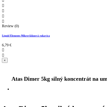





Review (0)
Liquid Elements Mikrovláknová rukavica
6,79 €


×
Atas Dimer 5kg silný koncentrát na u