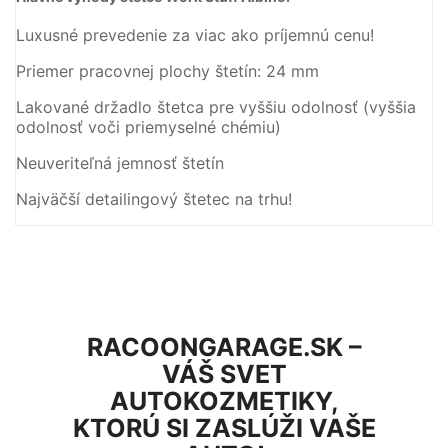
Luxusné prevedenie
za viac
ako
príjemnú
cenu
!
Priemer
pracovnej
plochy
štetín
:
24
mm
Lakované
držadlo
štetca
pre
vyššiu odolnosť
(
vyššia
odolnosť voči
priemyselné
chémiu
)
Neuveriteľná
jemnosť
štetín
Najväčší
detailingový
štetec
na
trhu
!
RACOONGARAGE.SK –
VÁŠ SVET
AUTOKOZMETIKY,
KTORÚ SI ZASLÚŽI VAŠE