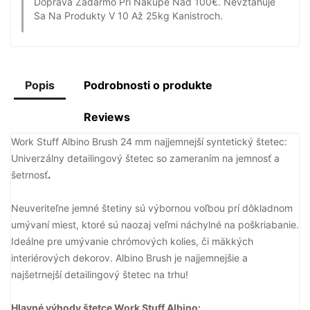
Doprava Zadarmo Pri Nákupe Nad 100€.
Nevzťahuje
Sa Na Produkty V 10 Až 25kg Kanistroch.
Popis
Podrobnosti o produkte
Reviews
Work Stuff Albino Brush 24 mm najjemnejší syntetický štetec:
Univerzálny detailingový štetec so zameraním na jemnosť a
šetrnosť
.
Neuveriteľne
jemné
štetiny
sú výbornou
voľbou
prí
dôkladnom
umývaní
miest
,
ktoré
sú naozaj
veľmi
náchylné
na
poškriabanie
.
Ideálne
pre
umývanie
chrómových
kolies
,
či
mäkkých
interiérových
dekorov.
Albino
Brush
je
najjemnejšie
a
najšetrnejší
detailingový
štetec
na
trhu
!
Hlavné výhody štetce Work Stuff Albino: