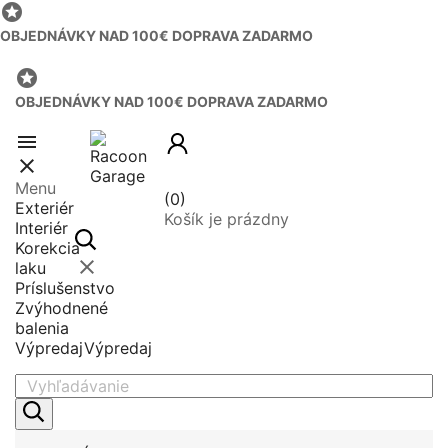

OBJEDNÁVKY NAD 100€ DOPRAVA ZADARMO

OBJEDNÁVKY NAD 100€ DOPRAVA ZADARMO


Menu
(0)
Exteriér
Košík je prázdny
Interiér
Korekcia

laku
Príslušenstvo
Zvýhodnené
balenia
Výpredaj
Výpredaj