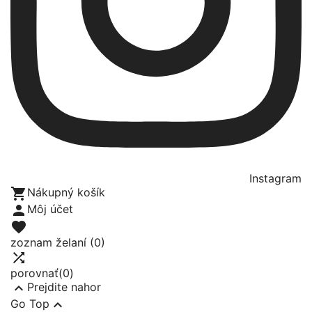
Instagram

Nákupný košík

Môj účet

zoznam želaní
(0)

porovnať(
0
)

Prejdite nahor

Go Top