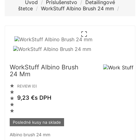
Úvod
Príslušenstvo
Detailingové
štetce
WorkStuff Albino Brush 24 mm

WorkStuff Albino Brush
24 Mm

REVIEW (0)

9,23 €
s DPH



Posledné kusy na sklade
Albino brush 24 mm